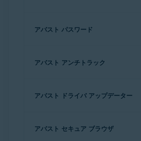
Avast One
アプリ
：
アバスト セキュアライン VPN
お使いのデバイス:
アプリ
アバスト モバイル セキュリティ プレミ
：
アバスト パスワード
WINDOWS PC
アバスト モバイル セキュリティ
26.x iO
アバスト クリーンアップ
1.x iOS 版
最小システム要件
：
お使いのデバイス:
最小システム要件
：
アプリ
：
アバスト アンチトラック
Apple iOS
17.0 以降
WINDOWS PC
Apple iOS
16.0 以降
アバスト セキュアライン VPN
6.x iOS 版
インターネット
接続（アプリのダウンロ
インターネット
接続（アプリのダウンロ
お使いのデバイス:
最小システム要件
：
アプリ
：
アバスト ドライバ アップデーター
WINDOWS PC
Apple iOS
15.0 以降
アバスト パスワード
1.x iOS 版
iPhone、iPad、iPod touch 対応
アプリケーション
：
最小システム要件
：
インターネット
接続（アプリのダウンロ
アプリケーション
：
アバスト セキュア ブラウザ
アバスト ドライバ アップデーター
26.x 
Apple iOS
10.3 以降
アバスト アンチトラック
4.x Windows 版