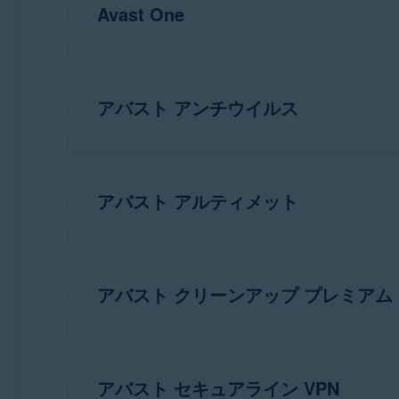
Avast One
お使いのデバイス:
アバスト アンチウイルス
WINDOWS PC
お使いのデバイス:
アプリ
：
アバスト アルティメット
WINDOWS PC
Avast One
26.x iOS 版
お使いのデバイス:
最小システム要件
：
アバスト クリーンアップ プレミアム
WINDOWS PC
Apple iOS
17.0 以降
注意:
iOS 用の新しいAvast One
キュリティは Apple App St
インターネット
接続（アプリのダウンロ
れます。
お使いのデバイス:
アバスト アルティメット バンドルに含ま
アバスト セキュアライン VPN
WINDOWS PC