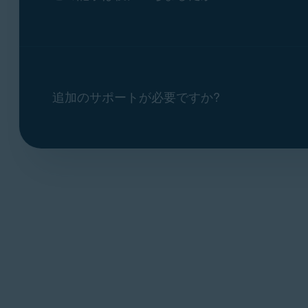
インターネット
接続 (アプリケーション
Mixed Reality および IoT Edition を除
1024 x 768
ピクセル以上の最適な標準画
よび IoT Edition を除く Windows 10（
RT および Starter Edition を除く W
ィション（32 または 64 ビット）
追加のサポートが必要ですか?
Intel Pentium 4 / AMD Athlon 64
以上の
スはサポートされていません
1 GB の RAM
またはそれ以上
ハードディスクに
2 GB
の空き領域
インターネット
接続 (アプリケーション
1024 x 768
ピクセル以上の最適な標準画