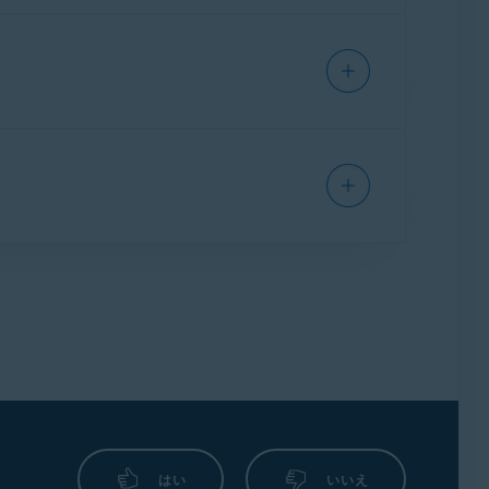
2 または 64 ビット）、RT および Starter
zilla Firefox
の各ブラウザに対応してい
IPHONE/IPAD
ルアップ更新
以降のすべてのエディション（32 ま
s 完全互換のパソコン。
ARM ベース
のデバイ
tion を除く ARM プロセッサを搭載した
2 または 64 ビット）、RT および Starter
ため)
MAC
ルアップ更新
以降のすべてのエディション（32 ま
s 完全互換のパソコン。
ARM ベース
のデバイ
はい
いいえ