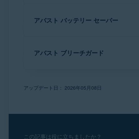
iPhone、iPad、iPod touch 対応
最小システム要件
：
お使いのデバイス:
インターネット
接続（アプリのダウンロ
Mixed Reality および IoT Edition を除く
W
アバスト バッテリー セーバー
注意:
アバスト アンチトラック
WINDOWS PC
Edition を除く
Windows 8/8.1
（32 また
ます。
たは 64 ビット）
アプリケーション
：
Intel Pentium 4 / AMD Athlon 64
以上の
アプリ
：
スはサポートされていません
アバスト ブリーチガード
最小システム要件
:
アバスト バッテリー セーバー
22.x Wind
アバスト セキュア ブラウザ プロ 5.x iOS
1 GB の RAM
またはそれ以上
最小システム要件
：
Windows 11
のすべてのバージョン (S モードの
アバスト セキュア ブラウザ
5.x iOS 版
お使いのデバイス:
ハードディスクに
2 GB
の空き領域
Windows 11
、S モードの Windows 10
Mixed Reality および IoT Edition を除く
W
インターネット
接続 (アプリケーション
最小システム要件
：
1 GHz
以上のプロセッサ
アップデート日： 2026年05月08日
WINDOWS P
Edition を除く
Windows 8/8.1
（32 また
1024 x 768
ピクセル以上の最適な標準画
たは 64 ビット）
推奨
RAM 2 GB
以上 (最小
RAM 512 MB
)
Apple iOS
15.0 以降
Intel Pentium 4 / AMD Athlon 64
以上の
ハードディスクに
300 MB
の空き領域
iPhone、iPad、iPod touch 対応
アプリケーション
：
スはサポートされていません
インターネット接続
（サービスのダウン
インターネット
接続（アプリのダウンロ
アバスト ブリーチガード
26.x Windows 
1 GB の RAM
またはそれ以上
1024 x 768
ピクセル以上の最適な画面解像度
この記事は役に立ちましたか？
ハードディスクに
2 GB
の空き領域
最小システム要件
：