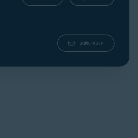
ため)
RM64 プロセッサを搭載した Windows 11、Mobile お
を除く ARM64 プロセッサを搭載した Windows 10、
ce Pack 1 の便利なロールアップ更新以降のすべてのエデ
お問い合わせ
s 完全互換のパソコン。
ARM ベース
のデバイ
ため)