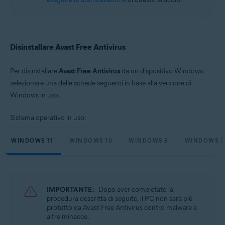
Microsoft Windows 10 Home / Pro / Enterprise / Education - 32/64 bit
Microsoft Windows 8.1 / Pro / Enterprise - 32/64 bit
Microsoft Windows 8 / Pro / Enterprise - 32/64 bit
Microsoft Windows 7 Home Basic / Home Premium / Professional /
Enterprise / Ultimate - Service Pack 1 con aggiornamento cumulativo
Disinstallare Avast Free Antivirus
Convenience Rollup, 32/64 bit
Per disinstallare
Avast Free Antivirus
da un dispositivo Windows,
selezionare una delle schede seguenti in base alla versione di
Windows in uso.
Sistema operativo in uso:
WINDOWS 11
WINDOWS 10
WINDOWS 8
WINDOWS 7
IMPORTANTE:
Dopo aver completato la
procedura descritta di seguito, il PC non sarà più
protetto da Avast Free Antivirus contro malware e
altre minacce.