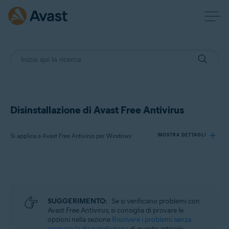
Disinstallazione di Avast Free Antivirus
Si applica a Avast Free Antivirus per Windows
MOSTRA DETTAGLI
Prodotti:
Avast Free Antivirus 23.x per Windows
SUGGERIMENTO:
Se si verificano problemi con
Sistemi operativi:
Avast Free Antivirus, si consiglia di provare le
opzioni nella sezione
Risolvere i problemi senza
Microsoft Windows 11 Home / Pro / Enterprise / Education
eseguire la disinstallazione
di questo articolo.