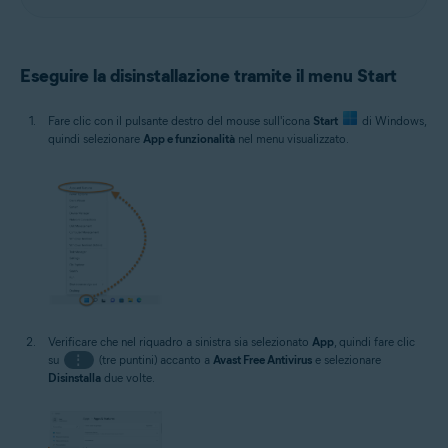
Eseguire la disinstallazione tramite il menu Start
Fare clic con il pulsante destro del mouse sull'icona
Start
di Windows,
quindi selezionare
App e funzionalità
nel menu visualizzato.
Verificare che nel riquadro a sinistra sia selezionato
App
, quindi fare clic
su
⋮
(tre puntini) accanto a
Avast Free Antivirus
e selezionare
Disinstalla
due volte.