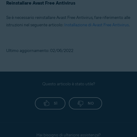
Reinstallare Avast Free Antivirus
Se è necessario reinstallare Avast Free Antivirus, fare riferimento alle
istruzioni nel seguente articolo:
Installazione di Avast Free Antivirus
.
Ultimo aggiornamento: 02/06/2022
Questo articolo è stato utile?
SÌ
NO
Hai bisogno di ulteriore assistenza?