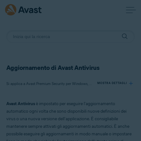
Aggiornamento di Avast Antivirus
Si applica a Avast Premium Security per Windows, Avast Free Antivirus per Windows
MOSTRA DETTAGLI
Avast Antivirus
è impostato per eseguire l'aggiornamento
Prodotti:
automatico ogni volta che sono disponibili nuove definizioni dei
Avast Premium Security 24.x per Windows
virus o una nuova versione dell'applicazione. È consigliabile
Avast Free Antivirus 24.x per Windows
mantenere sempre attivati gli aggiornamenti automatici. È anche
possibile eseguire gli aggiornamenti in modo manuale o impostare
Sistemi operativi: