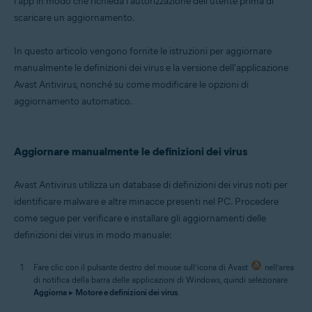
l'app in modo che richieda l'autorizzazione dell'utente prima di
Microsoft Windows 11 Home / Pro / Enterprise / Education
scaricare un aggiornamento.
Microsoft Windows 10 Home / Pro / Enterprise / Education - 32/64 bit
Microsoft Windows 8.1 / Pro / Enterprise - 32/64 bit
Microsoft Windows 8 / Pro / Enterprise - 32/64 bit
In questo articolo vengono fornite le istruzioni per aggiornare
Microsoft Windows 7 Home Basic / Home Premium / Professional /
manualmente le definizioni dei virus e la versione dell'applicazione
Enterprise / Ultimate - Service Pack 1 con aggiornamento cumulativo
Convenience Rollup, 32/64 bit
Avast Antivirus, nonché su come modificare le opzioni di
aggiornamento automatico.
Aggiornare manualmente le definizioni dei virus
Avast Antivirus utilizza un database di definizioni dei virus noti per
identificare malware e altre minacce presenti nel PC. Procedere
come segue per verificare e installare gli aggiornamenti delle
definizioni dei virus in modo manuale:
Fare clic con il pulsante destro del mouse sull’icona di Avast
nell’area
di notifica della barra delle applicazioni di Windows, quindi selezionare
Aggiorna
▸
Motore e definizioni dei virus
.