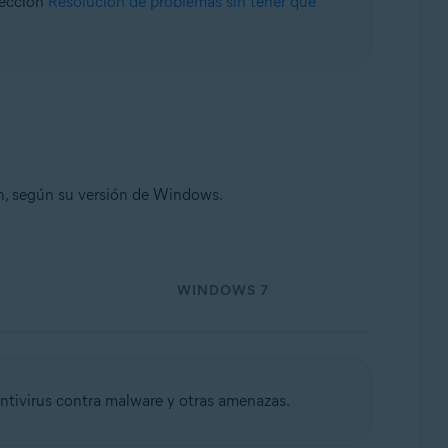
sección
Resolución de problemas sin tener que
e, 32 o 64 bits
n, según su versión de Windows.
WINDOWS 7
Antivirus contra malware y otras amenazas.