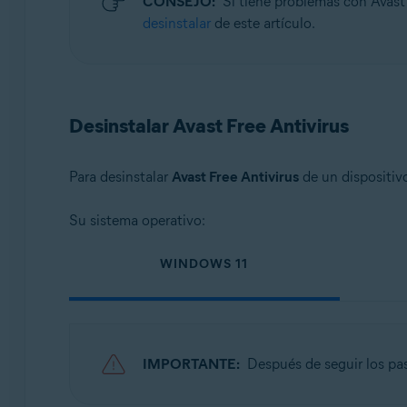
CONSEJO:
Si tiene problemas con Avast
Sistemas operativos:
desinstalar
de este artículo.
Microsoft Windows 11 Home/Pro/Enterprise/Educatio
Microsoft Windows 10 Home/Pro/Enterprise/Education 
Microsoft Windows 8.1/Pro/Enterprise - 32 o 64 bits
Microsoft Windows 8/Pro/Enterprise - 32 o 64 bits
Desinstalar Avast Free Antivirus
Microsoft Windows 7 Home Basic/Home Premium/Profess
Para desinstalar
Avast Free Antivirus
de un dispositiv
Su sistema operativo:
WINDOWS 11
IMPORTANTE:
Después de seguir los pas