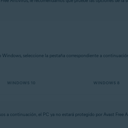
 Free Antivirus, le recomendamos que pruebe las opciones de la 
n
- 32 o 64 bits
ional/Enterprise/Ultimate - Service Pack 1 con Convenient Rollup Updat
o Windows, seleccione la pestaña correspondiente a continuació
WINDOWS 10
WINDOWS 8
os a continuación, el PC ya no estará protegido por Avast Free 