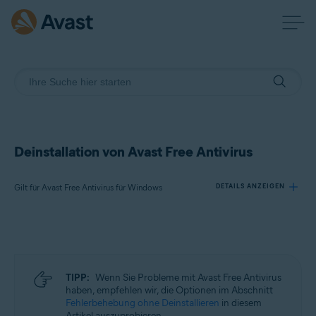
Deinstallation von Avast Free Antivirus
Gilt für Avast Free Antivirus für Windows
DETAILS ANZEIGEN
Produkte:
Avast Free Antivirus 23.x für Windows
TIPP:
Wenn Sie Probleme mit Avast Free Antivirus
Betriebssysteme:
haben, empfehlen wir, die Optionen im Abschnitt
Fehlerbehebung ohne Deinstallieren
in diesem
Microsoft Windows 11 Home/Pro/Enterprise/Education
Artikel auszuprobieren.