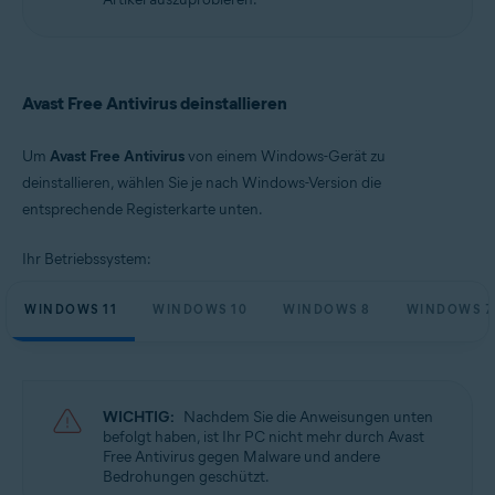
Microsoft Windows 10 Home/Pro/Enterprise/Education – 32-/64-Bit
Microsoft Windows 8.1 Home/Pro/Enterprise/Education – 32-/64-Bit
Microsoft Windows 8 Home/Pro/Enterprise/Education – 32-/64-Bit
Microsoft Windows 7 Home Basic/Home
Premium/Professional/Enterprise/Ultimate – Service Pack 1 mit
Avast Free Antivirus deinstallieren
benutzerfreundlichem Rollup-Update, 32-/64-Bit
Um
Avast Free Antivirus
von einem Windows-Gerät zu
deinstallieren, wählen Sie je nach Windows-Version die
entsprechende Registerkarte unten.
Ihr Betriebssystem:
WINDOWS 11
WINDOWS 10
WINDOWS 8
WINDOWS 7
WICHTIG:
Nachdem Sie die Anweisungen unten
befolgt haben, ist Ihr PC nicht mehr durch Avast
Free Antivirus gegen Malware und andere
Bedrohungen geschützt.