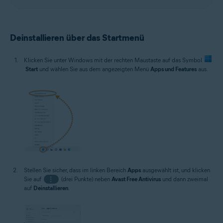
Deinstallieren über das Startmenü
Klicken Sie unter Windows mit der rechten Maustaste auf das Symbol
Start
und wählen Sie aus dem angezeigten Menü
Apps und Features
aus.
Stellen Sie sicher, dass im linken Bereich
Apps
ausgewählt ist, und klicken
Sie auf
⋮
(drei Punkte) neben
Avast Free Antivirus
und dann zweimal
auf
Deinstallieren
.