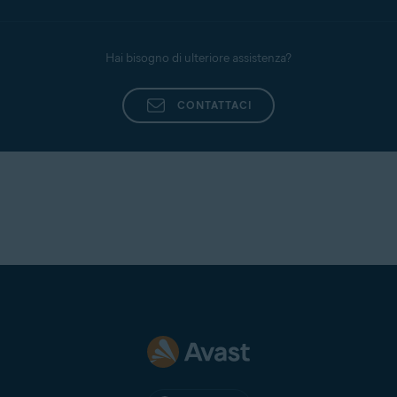
Avast attribuisce la massima importanza alla
privacy. Le autorizzazioni richieste sono il set
minimo necessario per implementare la
Hai bisogno di ulteriore assistenza?
funzionalità di Avast Mobile Security per Android.
Per ulteriori informazioni, fare riferimento al
CONTATTACI
seguente articolo:
Autorizzazioni richieste da Avast
Mobile Security
.