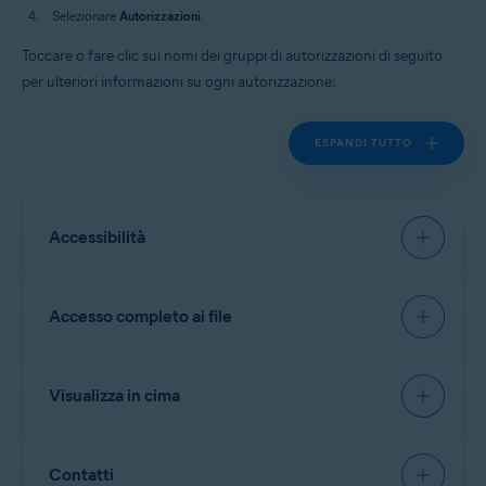
Selezionare
Autorizzazioni
.
Toccare o fare clic sui nomi dei gruppi di autorizzazioni di seguito
per ulteriori informazioni su ogni autorizzazione:
ESPANDI TUTTO
Accessibilità
Consente a
Protezione navigazione
di eseguire la
Accesso completo ai file
scansione e analizzare gli URL visitati, e bloccare i dati
pericolosi.
Consente l’accesso alla visualizzazione dello schermo e
Consente a
Cassaforte foto
e
Elimina indesiderati
di
Visualizza in cima
dei contenuti su altre app.
leggere, modificare ed eliminare i file.
Consente l’interazione con le app per conto
dell’utente.
Consente a
Blocco app
di apparire sopra le altre app
Contatti