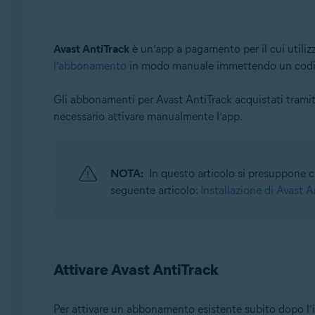
Sistemi operativi:
Windows, MacOS e Android
Avast AntiTrack
è un’app a pagamento per il cui utiliz
l’abbonamento
in modo manuale immettendo un codice
Gli abbonamenti per Avast AntiTrack acquistati trami
necessario attivare manualmente l’app.
NOTA:
In questo articolo si presuppone che
seguente articolo:
Installazione di Avast A
Attivare Avast AntiTrack
Per attivare un abbonamento esistente subito dopo l’i