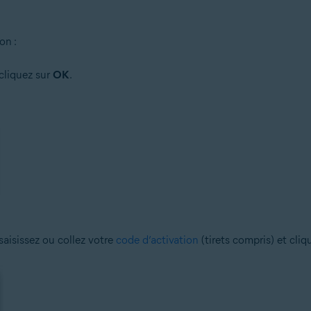
on :
 cliquez sur
OK
.
aisissez ou collez votre
code d’activation
(tirets compris) et cliq