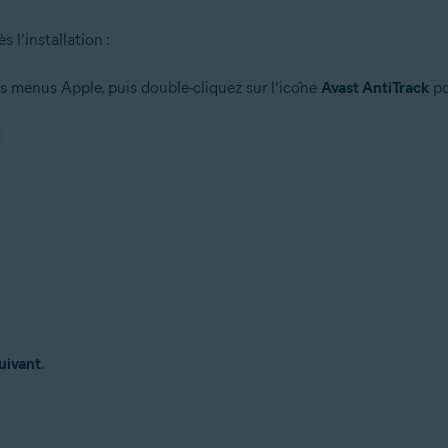
l’installation :
s menus Apple, puis double-cliquez sur l’icône
Avast AntiTrack
po
uivant
.