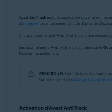
Systèmes d'exploitation:
Windows, MacOS et Android
Avast AntiTrack
est une application payante qui nécess
abonnement
manuellement à l’aide d’un code d’activat
Si votre abonnement Avast AntiTrack arrive à expirat
Les abonnements Avast AntiTrack achetés sur le
Goog
l’activer manuellement.
REMARQUE:
Cet article part du principe
l’article suivant :
Installation d’Avast AntiT
Activation d’Avast AntiTrack