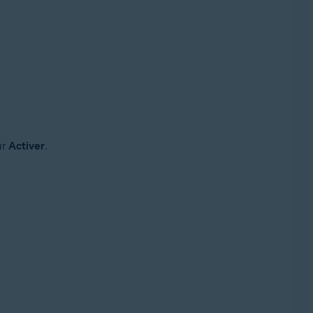
ur
Activer
.