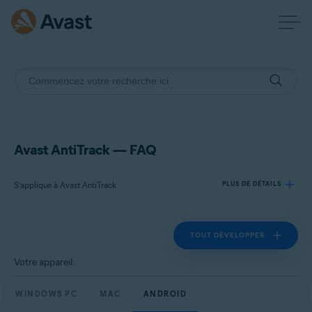
Avast AntiTrack — FAQ
S’applique à Avast AntiTrack
PLUS DE DÉTAILS
TOUT DÉVELOPPER
Produits:
Avast AntiTrack
Votre appareil:
Systèmes d'exploitation:
WINDOWS PC
MAC
ANDROID
Windows, MacOS et Android