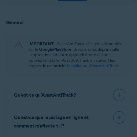
Général
IMPORTANT:
AvastAntiTrack n’est plus disponible
sur le
GooglePlayStore
. Si vous aviez déjà installé
l’application sur votre appareil Android, vous
pouvez réinstaller AvastAntiTrack en suivant les
étapes de cet article:
Installation d’AvastAntiTrack
.
Qu’est-ce qu’AvastAntiTrack?
AvastAntiTrack
est une application de
Qu’est-ce que le pistage en ligne et
confidentialité conçue pour protéger votre
identité face aux dernières techniques de
suivi en
comment m’affecte-t-il?
ligne
. Avast AntiTrack injecte de fausses