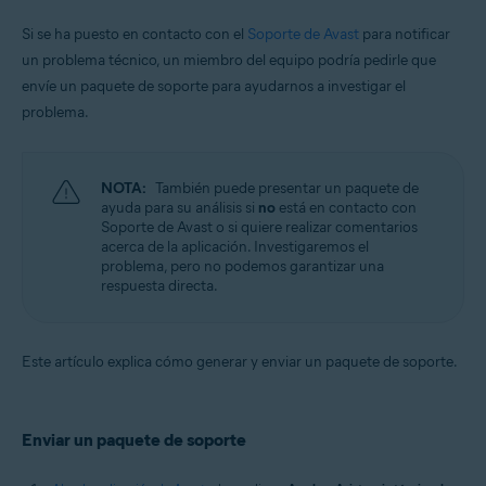
Sistemas operativos:
Si se ha puesto en contacto con el
Soporte de Avast
para notificar
un problema técnico, un miembro del equipo podría pedirle que
Apple macOS 12.x (Monterey)
Apple macOS 11.x (Big Sur)
envíe un paquete de soporte para ayudarnos a investigar el
Apple macOS 10.15.x (Catalina)
problema.
Apple macOS 10.14.x (Mojave)
Apple macOS 10.13.x (High Sierra)
Apple macOS 10.12.x (Sierra)
Apple Mac OS X 10.11.x (El Capitan)
NOTA:
También puede presentar un paquete de
ayuda para su análisis si
no
está en contacto con
Soporte de Avast o si quiere realizar comentarios
acerca de la aplicación. Investigaremos el
problema, pero no podemos garantizar una
respuesta directa.
Este artículo explica cómo generar y enviar un paquete de soporte.
Enviar un paquete de soporte