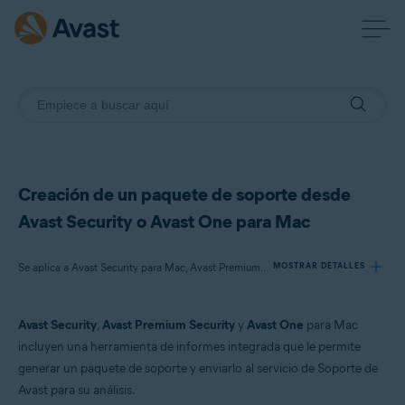
Creación de un paquete de soporte desde
Avast Security o Avast One para Mac
Se aplica a Avast Security para Mac, Avast Premium Security para Mac, Avast One para Mac
MOSTRAR DETALLES
Avast Security
,
Avast Premium Security
y
Avast One
para Mac
Productos:
incluyen una herramienta de informes integrada que le permite
Avast Security 15.x para Mac
generar un paquete de soporte y enviarlo al servicio de Soporte de
Avast Premium Security 15.x para Mac
Avast para su análisis.
Avast One 22.x para Mac