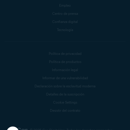
Empleo
Centro de prensa
Confianza digital
Tecnología
Política de privacidad
Política de productos
Información legal
Informar de una vulnerabilidad
Declaración sobre la esclavitud moderna
Detalles de la suscripción
Cookie Settings
Desistir del contrato