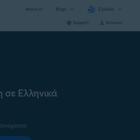
About us
Blogs
Ελλάδα
Support
Account
 σε Ελληνικά
συνεχίσετε: