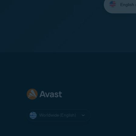
your
language:
Worldwide (English)