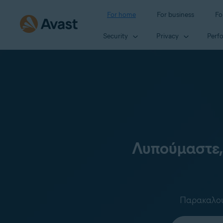
For home
For business
Fo
Security
Privacy
Perf
Λυπούμαστε,
Παρακαλούμ
Select