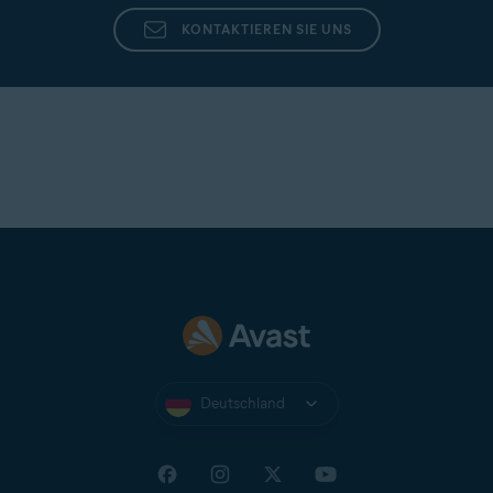
Wenn VPN Sichere Verbindung immer noch keine
Teilen Sie App-Nutzungsdaten mit Avast, um uns
KONTAKTIEREN SIE UNS
Verbindung herstellen oder aufrechterhalten
bei der Entwicklung neuer Produkte zu
unterstützen.
kann, liegt das Problem möglicherweise an den
Netzwerkrichtlinien des WLANs oder
Daten unter Verwendung von Analysetools von
Drittanbietern erfassen, um diese App zu
Mobilfunknetzes, mit dem Sie verbunden sind.
verbessern.
Angebote
Teilen Sie App-Nutzungsdaten mit Avast, damit wir
Ihnen Upgrades oder andere Produkte anbieten
können.
Deutschland