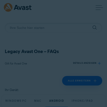
Legacy Avast One – FAQs
Gilt für Avast One
DETAILS ANZEIGEN
ALLE ERWEITERN
Produkte:
Avast One
Ihr Gerät:
Betriebssysteme:
WINDOWS PC
MAC
ANDROID
IPHONE/IPAD
Windows, Mac, Android und iOS