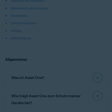
Download und Installation
Abonnement und Aktivierung
Geräteschutz
Online-Privatsphäre
Leistung
Fehlerbehebung
Allgemeines
Was ist Avast One?
Avast One
ist eine Komplettlösung für Sicherheit
Wie trägt Avast One zum Schutz meiner
und Optimierung, die umfassenden Avast-
Virenschutz sowie Tools zur Stärkung der Online-
Geräte bei?
Privatsphäre bietet, darunter ein
virtuelles privates