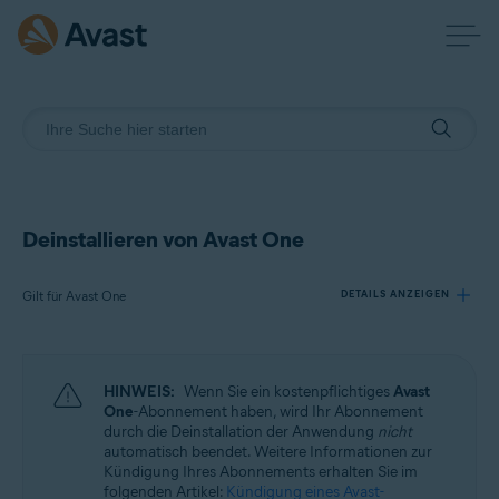
Deinstallieren von Avast One
Gilt für Avast One
DETAILS ANZEIGEN
Produkte:
HINWEIS:
Wenn Sie ein kostenpflichtiges
Avast
Avast One
One
-Abonnement haben, wird Ihr Abonnement
durch die Deinstallation der Anwendung
nicht
automatisch beendet. Weitere Informationen zur
Betriebssysteme:
Kündigung Ihres Abonnements erhalten Sie im
Windows, macOS, Android und iOS
folgenden Artikel:
Kündigung eines Avast-