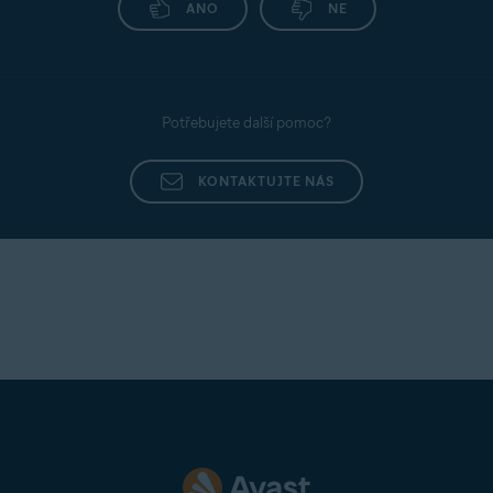
zobrazení zásad zpracování osobních údajů
ANO
NE
Avastu.
Osobní soukromí
: Slouží k zapnutí či vypnutí
sdílení analytických údajů o používání s třetími
stranami.
Potřebujete další pomoc?
Podrobné pokyny najdete v následujícím článku:
KONTAKTUJTE NÁS
Avast AntiTrack – začínáme