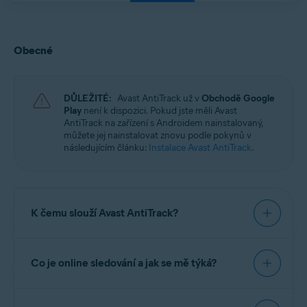
Obecné
DŮLEŽITÉ:
Avast AntiTrack už v
Obchodě Google
Play
není k dispozici. Pokud jste měli Avast
AntiTrack na zařízení s Androidem nainstalovaný,
můžete jej nainstalovat znovu podle pokynů v
následujícím článku:
Instalace Avast AntiTrack
.
K čemu slouží Avast AntiTrack?
Avast AntiTrack
je aplikace na ochranu soukromí,
Co je online sledování a jak se mě týká?
která vás chrání před nejnovějšími technologiemi
pro
online sledování
. Avast AntiTrack přidává
falešné údaje do dat, která tvoří váš digitální otisk.
Online sledování je sbírání vašich osobních údajů