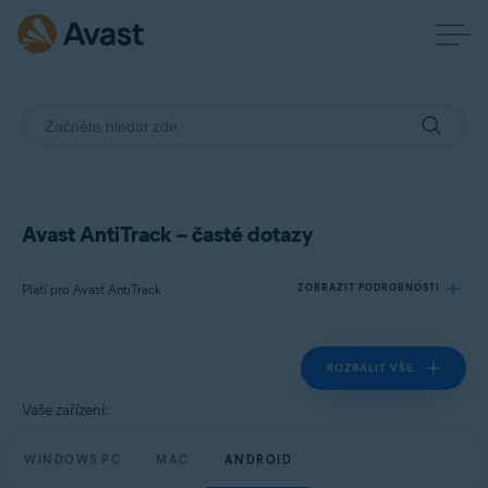
Avast AntiTrack – časté dotazy
Platí pro Avast AntiTrack
ZOBRAZIT PODROBNOSTI
ROZBALIT VŠE
Produkty:
Avast AntiTrack
Vaše zařízení:
Operační systémy:
WINDOWS PC
MAC
ANDROID
Windows, MacOS a Android