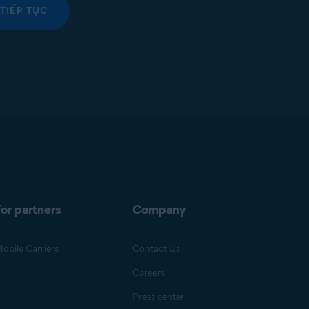
TIẾP TỤC
or partners
Company
obile Carriers
Contact Us
Careers
Press center