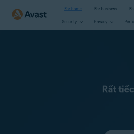
For home
For business
Fo
Security
Privacy
Perf
Rất tiế
Select