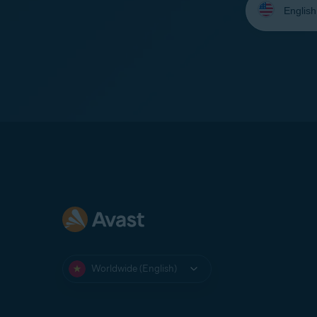
your
language:
Worldwide (English)