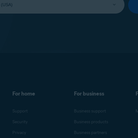
For home
For business
F
Support
Business support
M
Security
Business products
Privacy
Business partners