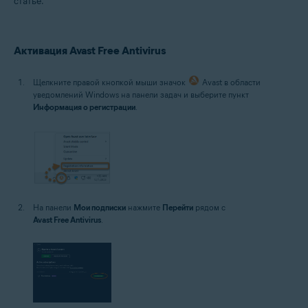
статье.
Microsoft Windows 10 Home / Pro / Enterprise / Education — 32- или 64-
разрядная версия
Microsoft Windows 8.1 / Pro / Enterprise — 32- или 64-разрядная версия
Microsoft Windows 8 / Pro / Enterprise — 32- или 64-разрядная версия
Активация Avast Free Antivirus
Microsoft Windows 7 Home Basic / Home Premium / Professional /
Enterprise / Ultimate — SP 1 с обновлением Convenient Rollup, 32- или
64-разрядная версия
Щелкните правой кнопкой мыши значок
Avast в области
уведомлений Windows на панели задач и выберите пункт
Информация о регистрации
.
На панели
Мои подписки
нажмите
Перейти
рядом с
Avast Free Antivirus
.