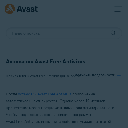
Активация Avast Free Antivirus
Применяется к Avast Free Antivirus для Windows
ПОКАЗАТЬ ПОДРОБНОСТИ
После
установки Avast Free Antivirus
приложение
Продукты:
автоматически активируется. Однако через 12 месяцев
Avast Free Antivirus 23.x для Windows
приложение может предложить вам снова активировать его.
Чтобы продолжить использование программы
Операционные системы:
Avast Free Antivirus, выполните действия, указанные в этой
Microsoft Windows 11 Home / Pro / Enterprise / Education