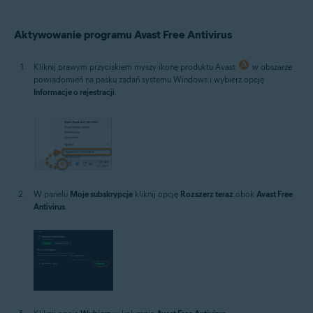
Microsoft Windows 10 Home / Pro / Enterprise / Education — wersja
32-/64-bitowa
Microsoft Windows 8.1 / Pro / Enterprise — wersja 32-/64-bitowa
Aktywowanie programu Avast Free Antivirus
Microsoft Windows 8 / Pro / Enterprise — wersja 32-/64-bitowa
Microsoft Windows 7 Home Basic / Home Premium / Professional
Kliknij prawym przyciskiem myszy ikonę produktu Avast
w obszarze
/ Enterprise / Ultimate — z dodatkiem Service Pack 1 z pakietem
powiadomień na pasku zadań systemu Windows i wybierz opcję
aktualizacji Convenient Rollup, wersja 32-/64-bitowa
Informacje o rejestracji
.
W panelu
Moje subskrypcje
kliknij opcję
Rozszerz teraz
obok
Avast Free
Antivirus
.