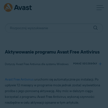
Aktywowanie programu Avast Free Antivirus
Dotyczy Avast Free Antivirus dla systemu Windows
POKAŻ SZCZEGÓŁY
Avast Free Antivirus
uruchomi się automatycznie po instalacji. Po
Produkty:
upływie 12 miesięcy w programie może jednak zostać wyświetlona
Avast Free Antivirus 23.x dla systemu Windows
prośba o jego ponowną aktywację. Aby móc w dalszym ciągu
korzystać z programu Avast Free Antivirus, wykonaj czynności
Systemy operacyjne:
niezbędne w celu aktywacji opisane w tym artykule.
Microsoft Windows 11 Home / Pro / Enterprise / Education