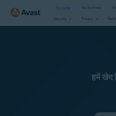
For home
For business
Fo
Security
Privacy
Perf
हमें खेद
Select