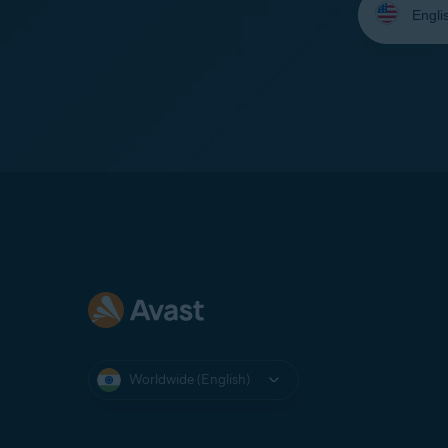
your
language:
Worldwide (English)