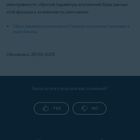
неисправности, сбросив параметры внутренней базы данных
этой функции к значениям по умолчанию.
Сброс параметров компонента «Средство обновления программ» в
Avast Antivirus
Обновлено: 25/02/2025
Была ли эта статья для вас полезной?
YES
NO