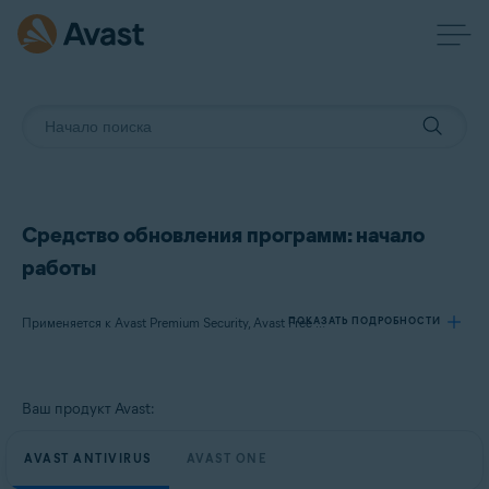
Средство обновления программ: начало
работы
ПОКАЗАТЬ ПОДРОБНОСТИ
Применяется к Avast Premium Security, Avast Free Antivirus, Avast One
Продукты:
Ваш продукт Avast:
Avast Premium Security
Avast Free Antivirus
AVAST ANTIVIRUS
AVAST ONE
Avast One