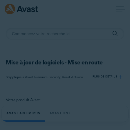
Mise à jour de logiciels - Mise en route
S’applique à Avast Premium Security, Avast Antivirus Gratuit, Avast One
PLUS DE DÉTAILS
Produits:
Votre produit Avast :
Avast Premium Security
Avast Antivirus Gratuit
AVAST ANTIVIRUS
AVAST ONE
Avast One
Systèmes d'exploitation: