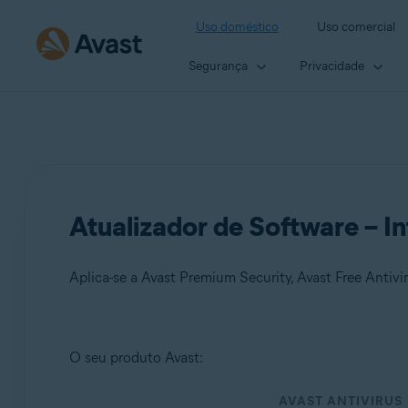
Uso doméstico
Uso comercial
Segurança
Privacidade
Atualizador de Software – I
Aplica-se a Avast Premium Security, Avast Free Antivi
Produtos:
O seu produto Avast:
Avast Premium Security
AVAST ANTIVIRUS
Avast Free Antivirus