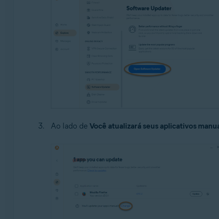
Ao lado de
Você atualizará seus aplicativos man