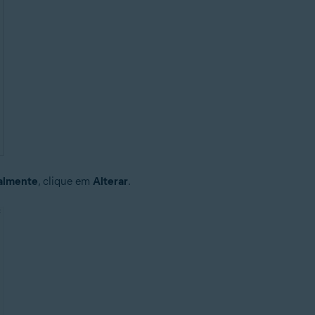
ualmente
, clique em
Alterar
.