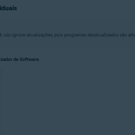
iduais
cê
não
ignore atualizações, pois programas desatualizados são alt
izador de Software
.