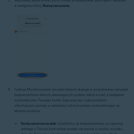
Wprowadź adres e-mail, który chcesz przeskanować pod kątem naruszeń,
a następnie kliknij
Skanuj naruszenia
.
Funkcja Monitorowanie naruszeń danych skanuje w poszukiwaniu naruszeń
bezpieczeństwa danych zawierających podany adres e-mail, a następnie
wyświetla stan Twojego konta. Zapoznaj się z odpowiednimi
informacjami poniżej w zależności od komunikatu wyświetlonego na
ekranie wyników:
Konta narażone na atak
: Ustaliliśmy, że bezpieczeństwo co najmniej
jednego z Twoich kont online zostało naruszone w wyniku wycieku