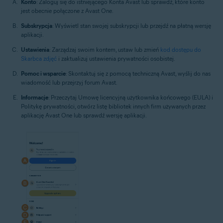
Konto
: Zaloguj się do istniejącego Konta Avast lub sprawdź, które konto
jest obecnie połączone z Avast One.
Subskrypcja
: Wyświetl stan swojej subskrypcji lub przejdź na płatną wersję
aplikacji.
Ustawienia
: Zarządzaj swoim kontem, ustaw lub zmień
kod dostępu do
Skarbca zdjęć
i zaktualizuj ustawienia prywatności osobistej.
Pomoc i wsparcie
: Skontaktuj się z pomocą techniczną Avast, wyślij do nas
wiadomość lub przejrzyj forum Avast.
Informacje
: Przeczytaj Umowę licencyjną użytkownika końcowego (EULA) i
Politykę prywatności, otwórz listę bibliotek innych firm używanych przez
aplikację Avast One lub sprawdź wersję aplikacji.