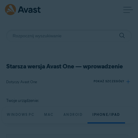
Starsza wersja Avast One — wprowadzenie
Dotyczy Avast One
POKAŻ SZCZEGÓŁY
Twoje urządzenie:
Produkty:
Avast One
WINDOWS PC
MAC
ANDROID
IPHONE/IPAD
Systemy operacyjne:
Windows, macOS, Android i iOS