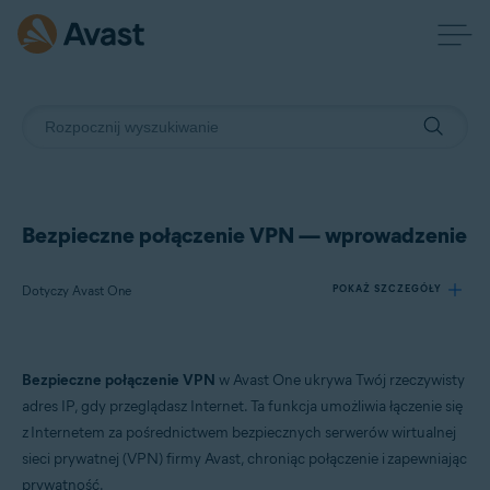
Bezpieczne połączenie VPN — wprowadzenie
Dotyczy Avast One
POKAŻ SZCZEGÓŁY
Produkty:
Bezpieczne połączenie VPN
w Avast One ukrywa Twój rzeczywisty
Avast One
adres IP, gdy przeglądasz Internet. Ta funkcja umożliwia łączenie się
z Internetem za pośrednictwem bezpiecznych serwerów wirtualnej
Systemy operacyjne:
sieci prywatnej (VPN) firmy Avast, chroniąc połączenie i zapewniając
Windows, macOS, Android i iOS
prywatność.