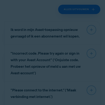
Alle ondersteunde besturingssystemen.
ALLES UITVOUWEN
Ik word in mijn Avast-toepassing opnieuw
gevraagd of ik een abonnement wil kopen.
Dat probleem kan optreden om een van de
"Incorrect code. Please try again or sign in
volgende redenen:
with your Avast Account" ('Onjuiste code.
U moet de toepassing
opnieuw activeren
omdat u uw
Probeer het opnieuw of meld u aan met uw
abonnement hebt verlengd of gewijzigd.
Avast-account')
U moet
uw abonnement verlengen
om de toepassing
te blijven gebruiken, omdat uw betaalde abonnement
(of gratis proefperiode) is verlopen.
Deze foutmelding verschijnt meestal wanneer u
"Please connect to the internet.” (‘Maak
uw activeringscode verkeerd hebt ingevoerd.
Wij raden u aan eerst de status van uw
Controleer of u de activeringscode goed hebt
verbinding met internet.’)
abonnement te controleren via uw
Avast-account
:
ingevoerd (inclusief verbindingsstreepjes). Wij