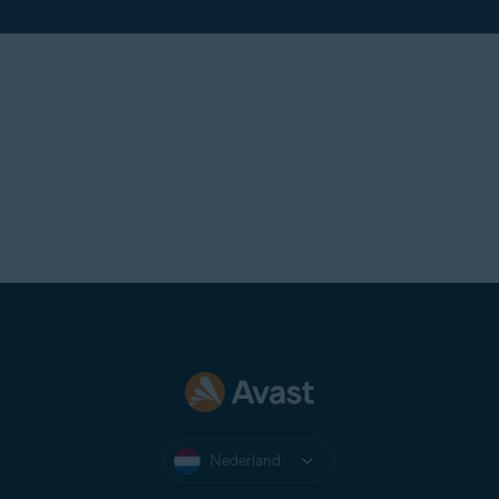
Een Avast-abonnement overbrengen naar een ander
apparaat
Neem contact op met de
ondersteuning van Avast
als u denkt dat deze foutmelding ten onrechte
wordt weergegeven.
Nederland