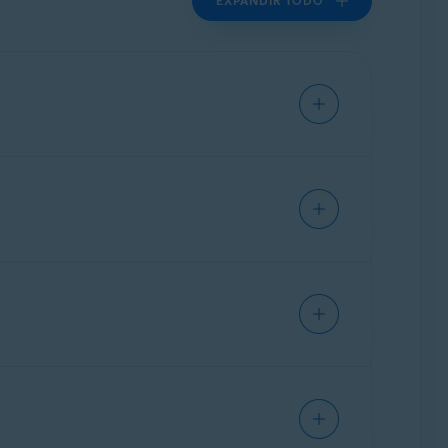
EXPANDIR TODO
gratuita) ha expirado.
roducido correctamente el código de
o de confirmación del pedido o tu
te con las
credenciales de tu cuenta Avast
.
activación. Comprueba que tu conexión a
y aplicación: