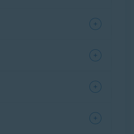
ast
.
nfirmar qué app compraste por medio de uno de
a al comprar la suscripción. Haz clic en el
te.
ste al comprar la suscripción. Para
recibiste tras la compra. Desplázate hasta la
Avast
.
estro
Acuerdo de licencia de usuario final
.
uientes:
 nueva. También puedes ver la fecha en que
gnifica que Avast Antivirus no está
 protección:
opiando y pegando el código de activación
ar sesión en la app Avast comprada usando las
rtículo correspondiente a tu dispositivo y