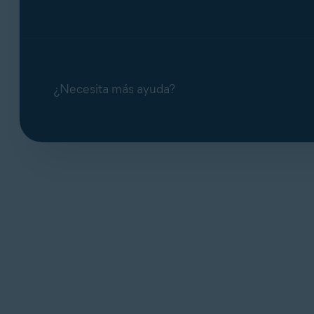
Si crees que este mensaje de error aparece po
¿Necesita más ayuda?