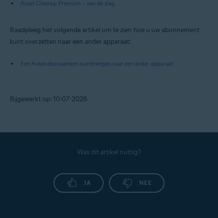
Avast Cleanup Premium – aan de slag
Raadpleeg het volgende artikel om te zien hoe u uw abonnement
kunt overzetten naar een ander apparaat:
Een Avast-abonnement overbrengen naar een ander apparaat
Bijgewerkt op: 10-07-2026
Was dit artikel nuttig?
JA
NEE