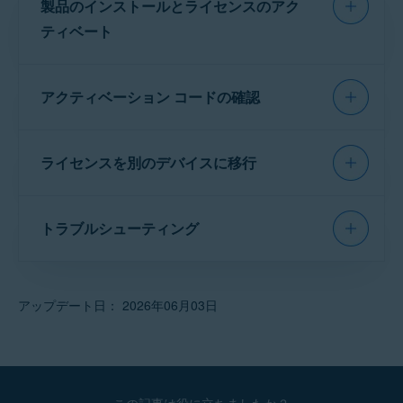
製品のインストールとライセンスのアク
サポートされているすべてのオペレーティングシステム
ティベート
該当するタブ（
Windows PC
、
Mac
、
アクティベーション コードの確認
Android
、または
iPhone/iPad
）をクリックし
て、
アバスト アプリ
の詳細なインストールと
アクティベーション手順を見つけてください。
アクティベーション コードを見つける手順の詳
ライセンスを別のデバイスに移行
細については、次の記事を参照してください。
お使いのデバイス:
アバストアクティベーションコードの確認
アバストのライセンスを別のデバイスに移行す
WINDOWS PC
MAC
ANDROID
IPHONE/IPAD
トラブルシューティング
る方法については、次の記事を参照してくださ
い。
一般的なインストールとアクティベーションの
別のデバイスへのアバスト ライセンスの移行
問題を解決するためのヘルプについては、以下
インス
アクティ
アップデート日： 2026年06月03日
の記事をご参照ください。
トール
ベーショ
の手
ンの手
順:
順:
アバスト アプリのインストールとアクティベーショ
ンのトラブルシューティング
Avast