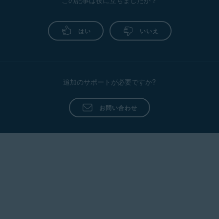
この記事は役に立ちましたか？
Avast
One プ
One
Avast
レミアム
のイン
One
機能のア
ストー
はい
いいえ
クティベ
ル
ート
アバス
アバ
アバスト
ト セ
スト
セキュア
追加のサポートが必要ですか?
キュア
セキ
ライン
ライン
ュア
VPN を
VPN
ライ
アクティ
お問い合わせ
のイン
ン
ベートす
ストー
VPN
る
ル
アバス
アバ
ト ク
アバスト
スト
リーン
クリーン
クリ
アップ
アップの
ーン
をイン
アクティ
アッ
ストー
ベート
プ
ル