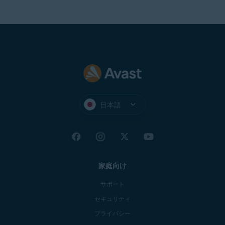
アバス
アバ
ト セ
アバスト
スト
キュア
セキュア
セキ
ブラウ
ブラウザ
ュア
ザをイ
のアクテ
ブラ
ンスト
ィベート
ウザ
ール
アバ
スト
アバスト アルティメッ
日本語
アル
トライセンスバンドル
ティ
のアクティブ化
メッ
ト
家庭向け
サポート
セキュリティ
プライバシー