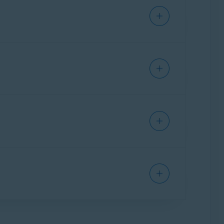
nes detalladas de instalación y activación de
te:
IPHONE/IPAD
Avast One
te: