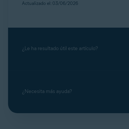
Resolución de problemas de instalación y a
Actualizado el: 03/06/2026
Avast SecureLine VPN
Instalar
Avast Cleanup
Instala 
Avast AntiTrack
Instala 
¿Le ha resultado útil este artículo?
Avast BreachGuard
Instala 
Avast Secure Browser
Instala 
¿Necesita más ayuda?
Avast Ultimate