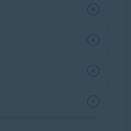
nes detalladas de instalación y activación de
te:
IPHONE/IPAD
Avast One
te: