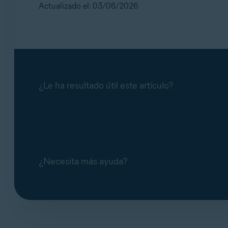
Resolución de problemas de instalación y a
Actualizado el: 03/06/2026
Avast SecureLine VPN
Instalar
Avast Cleanup
Instala 
Avast AntiTrack
Instala 
¿Le ha resultado útil este artículo?
Avast BreachGuard
Instala 
Avast Secure Browser
Instala 
¿Necesita más ayuda?
Avast Ultimate