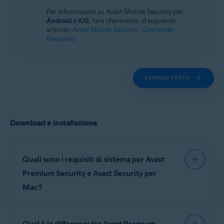
Sistemi operativi:
Per informazioni su Avast Mobile Security per
macOS
Android
e
iOS
, fare riferimento al seguente
articolo:
Avast Mobile Security - Domande
frequenti
.
ESPANDI TUTTO
Download e installazione
Quali sono i requisiti di sistema per Avast
Premium Security e Avast Security per
Mac?
Per informazioni dettagliate sui requisiti di sistema
Qual è la differenza tra Avast Premium
per Avast Premium Security e Avast Security, fare