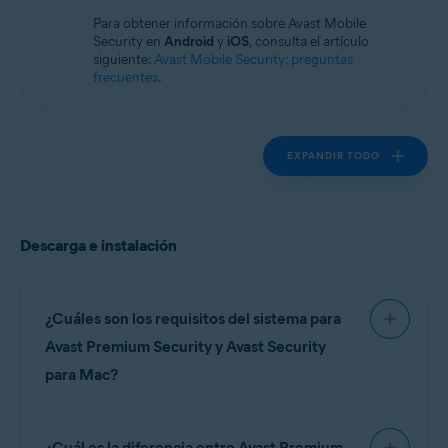
Sistemas operativos:
Para obtener información sobre Avast Mobile
macOS
Security en
Android
y
iOS
, consulta el artículo
siguiente:
Avast Mobile Security: preguntas
frecuentes
.
EXPANDIR TODO
Descarga e instalación
¿Cuáles son los requisitos del sistema para
Avast Premium Security y Avast Security
para Mac?
Para obtener información detallada sobre los
¿Cuál es la diferencia entre Avast Premium
requisitos del sistema para Avast Premium