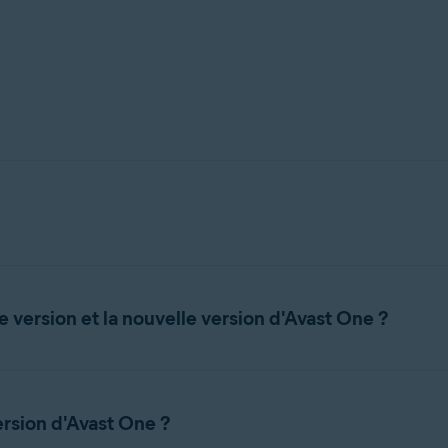
un qui vous permet d'accéder et de gérer plusieurs applications A
rité, de confidentialité et de performances sur une plateforme pe
e version et la nouvelle version d'Avast One ?
n ensemble fixe de fonctionnalités en combinant des outils sélec
epuis un seul endroit.
otection générale et comprenait une sélection prédéfinie d'outils d
version d'Avast One ?
ns en fonction de vos besoins personnels et des abonnements dis