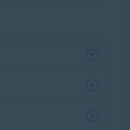
nécessitent un abonnement
chéant, l'abonnement payant commence
Avast Premium
i.
er les fonctionnalités premium, un
r utiliser les fonctions premium, un
Configuration requise pour les applications
s personnelles soient exploitées en ligne à
veaux clients américains.
 les applications Avast prises en charge déjà
remplace l'ancienne expérience Secure Identity
vast One est installée avec les applications,
 fonctionnalités premium sont accessibles et