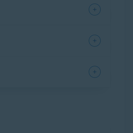
articles suivants :
s:
tions personnelles en ligne. Avast BreachGuard
ialité de votre compte en ligne au niveau de
ne, consultez l’article suivant:
Installation
veaux utilisateurs. Une solution de
igne. Avast Privacy Control vous avertit si vos
ptes en ligne selon le niveau de
les articles suivants :
ne.
données personnelles, à détecter les fraudes
ntrol, consultez les articles suivants :
 et une assistance pour vous aider à répondre