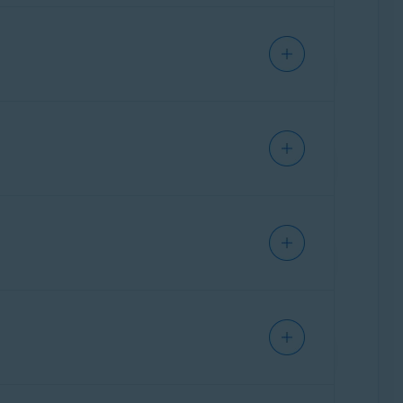
tre appareil contre les virus, les malwares, le
'ensemble des fonctionnalités gratuites et
- FAQ
.
et activation des applications Avast One
.
 sites web et à réduire le risque d'interactions
éterminer s'ils peuvent être des escroqueries.
’un tunnel chiffré pour protéger vos activités
 à Internet avec plus de sécurité et plus de
non sécurisé.
 suivants :
inutiles et les problèmes de performances.
tes et Premium d'Avast Cleanup sont disponibles
consultez l'article suivant:
Installation d'Avast
ilotes obsolètes ou endommagés, puis les met