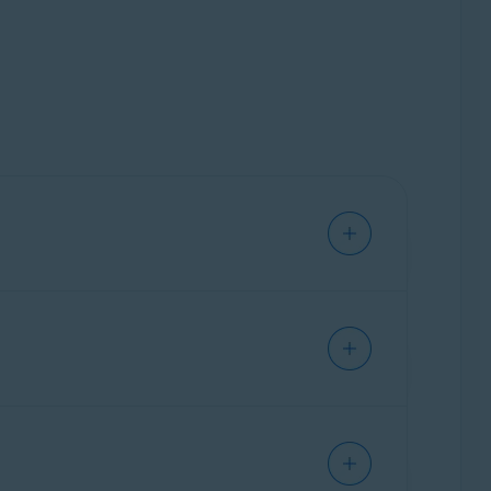
vast. Il est conçu pour simplifier votre
rsonnalisable.
tionnés de diverses applications Avast en un
e sécurité, de confidentialité et de
ponibles.