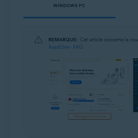
Systèmes d'exploitation:
WINDOWS PC
Windows, macOS, Android et iOS
REMARQUE:
Cet article concerne la
nou
AvastOne - FAQ
.