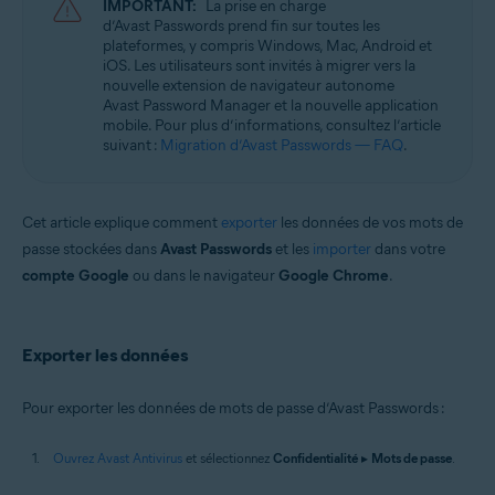
IMPORTANT:
La prise en charge
d’Avast Passwords prend fin sur toutes les
Systèmes d'exploitation:
plateformes, y compris Windows, Mac, Android et
iOS. Les utilisateurs sont invités à migrer vers la
Microsoft Windows 11 Famille/Pro/Entreprise/Éducation
nouvelle extension de navigateur autonome
Microsoft Windows 10 Famille/Pro/Entreprise/Éducation (32/64 bits)
Avast Password Manager et la nouvelle application
Microsoft Windows 8.1/Professionnel/Entreprise (32/64 bits)
mobile. Pour plus d’informations, consultez l’article
Microsoft Windows 8/Professionnel/Entreprise (32/64 bits)
suivant :
Migration d’Avast Passwords — FAQ
.
Microsoft Windows 7 Édition Familiale Basique/Édition Familiale
Premium/Professionnel/Entreprise/Édition Intégrale - Service Pack 1
avec mise à jour cumulative de commodité (32/64 bits)
Cet article explique comment
exporter
les données de vos mots de
passe stockées dans
Avast Passwords
et les
importer
dans votre
compte Google
ou dans le navigateur
Google Chrome
.
Exporter les données
Pour exporter les données de mots de passe d’Avast Passwords :
Ouvrez Avast Antivirus
et sélectionnez
Confidentialité
▸
Mots de passe
.