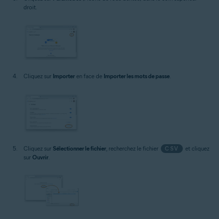
droit.
Cliquez sur
Importer
en face de
Importer les mots de passe
.
Cliquez sur
Sélectionner le fichier
, recherchez le fichier
CSV
et cliquez
sur
Ouvrir
.