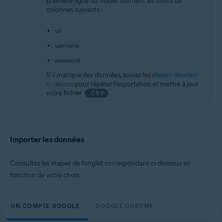
première ligne du fichier contient les noms de
colonnes suivants :
url
username
password
S’il manque des données, suivez les
étapes décrites
ci-dessus
pour répéter l’exportation et mettre à jour
votre fichier
.
.CSV
Importer les données
Consultez les étapes de l’onglet correspondant ci-dessous en
fonction de votre choix.
UN COMPTE GOOGLE
GOOGLE CHROME