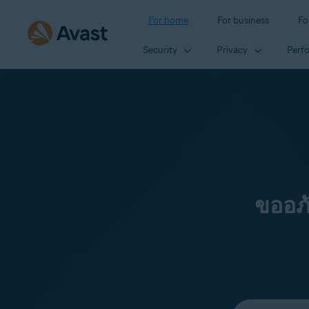
For home
For business
Fo
Security
Privacy
Perf
ขออภ
Select