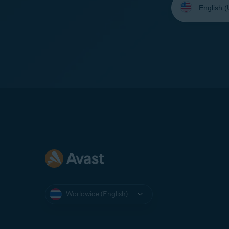
your
language:
Worldwide (English)