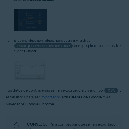
Elige una ubicación habitual para guardar el archivo
avast-passwords-chrome.csv
(por ejemplo, el escritorio) y haz
clic en
Guardar
.
Tus datos de contraseñas se han exportado a un archivo
y
.CSV
están listos para ser
importados
a tu
Cuenta de Google
o a tu
navegador
Google Chrome
.
CONSEJO:
Para comprobar que se han exportado