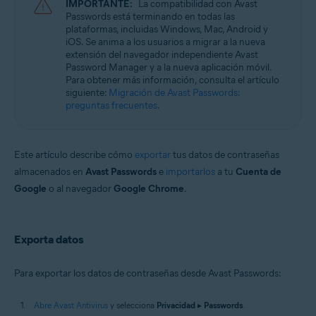
IMPORTANTE:
La compatibilidad con Avast
Passwords está terminando en todas las
Sistemas operativos:
plataformas, incluidas Windows, Mac, Android y
iOS. Se anima a los usuarios a migrar a la nueva
Microsoft Windows 11 Home/Pro/Enterprise/Education
extensión del navegador independiente Avast
Microsoft Windows 10 Home/Pro/Enterprise/Education - 32 o 64 bits
Password Manager y a la nueva aplicación móvil.
Microsoft Windows 8.1/Pro/Enterprise - 32 o 64 bits
Para obtener más información, consulta el artículo
Microsoft Windows 8/Pro/Enterprise - 32 o 64 bits
siguiente:
Migración de Avast Passwords:
Microsoft Windows 7 Home Basic/Home
preguntas frecuentes
.
Premium/Professional/Enterprise/Ultimate - Service Pack 1 con
Convenient Rollup Update, 32 o 64 bits
Este artículo describe cómo
exportar
tus datos de contraseñas
almacenados en
Avast Passwords
e
importarlos
a tu
Cuenta de
Google
o al navegador
Google Chrome
.
Exporta datos
Para exportar los datos de contraseñas desde Avast Passwords:
Abre Avast Antivirus
y selecciona
Privacidad
▸
Passwords
.