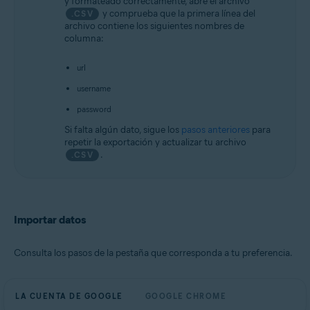
y formateado correctamente, abre el archivo
y comprueba que la primera línea del
.CSV
archivo contiene los siguientes nombres de
columna:
url
username
password
Si falta algún dato, sigue los
pasos anteriores
para
repetir la exportación y actualizar tu archivo
.
.CSV
Importar datos
Consulta los pasos de la pestaña que corresponda a tu preferencia.
LA CUENTA DE GOOGLE
GOOGLE CHROME