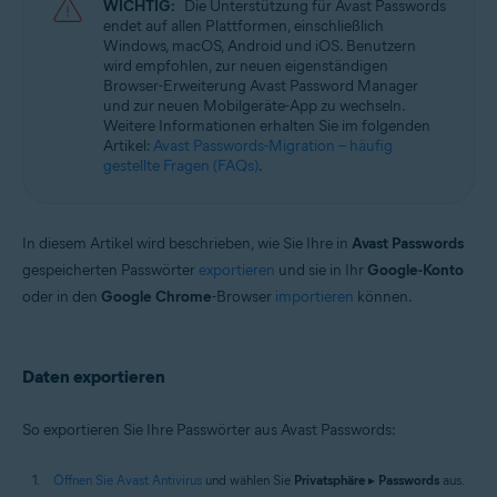
WICHTIG:
Die Unterstützung für Avast Passwords
endet auf allen Plattformen, einschließlich
Betriebssysteme:
Windows, macOS, Android und iOS. Benutzern
wird empfohlen, zur neuen eigenständigen
Microsoft Windows 11 Home/Pro/Enterprise/Education
Browser-Erweiterung Avast Password Manager
Microsoft Windows 10 Home/Pro/Enterprise/Education – 32-/64-Bit
und zur neuen Mobilgeräte-App zu wechseln.
Microsoft Windows 8.1 Home/Pro/Enterprise/Education – 32-/64-Bit
Weitere Informationen erhalten Sie im folgenden
Microsoft Windows 8 Home/Pro/Enterprise/Education – 32-/64-Bit
Artikel:
Avast Passwords-Migration – häufig
Microsoft Windows 7 Home Basic/Home
gestellte Fragen (FAQs)
.
Premium/Professional/Enterprise/Ultimate – Service Pack 1 mit
benutzerfreundlichem Rollup-Update, 32-/64-Bit
In diesem Artikel wird beschrieben, wie Sie Ihre in
Avast Passwords
gespeicherten Passwörter
exportieren
und sie in Ihr
Google-Konto
oder in den
Google Chrome
-Browser
importieren
können.
Daten exportieren
So exportieren Sie Ihre Passwörter aus Avast Passwords:
Öffnen Sie Avast Antivirus
und wählen Sie
Privatsphäre
▸
Passwords
aus.