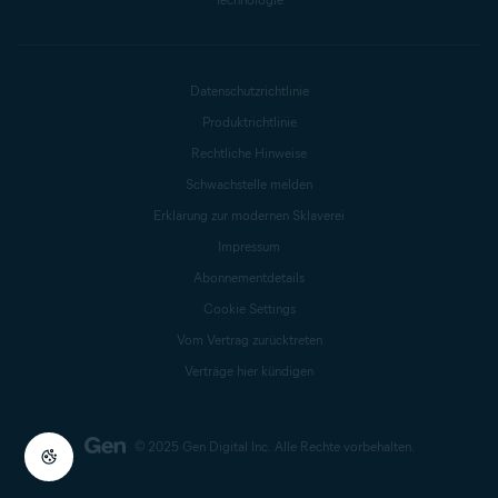
Datenschutzrichtlinie
Produktrichtlinie
Rechtliche Hinweise
Schwachstelle melden
Erklärung zur modernen Sklaverei
Impressum
Abonnementdetails
Cookie Settings
Vom Vertrag zurücktreten
Verträge hier kündigen
© 2025 Gen Digital Inc.
Alle Rechte vorbehalten.