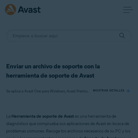
Enviar un archivo de soporte con la
herramienta de soporte de Avast
Se aplica a Avast One para Windows, Avast Premium Security para Windows, Avast SecureLine VPN para Windows, Avast Cleanup Premium para Windows, Avast AntiTrack para Windows, Avast Driver Updater para Windows, Avast BreachGuard para Windows, Avast Battery Saver para Windows
MOSTRAR DETALLES
Productos:
La
Herramienta de soporte de Avast
es una herramienta de
Avast One 23.x para Windows
diagnóstico que comprueba sus aplicaciones de Avast en busca de
Avast Premium Security 23.x para Windows
problemas comunes. Recoge los archivos necesarios de su PC y los
Avast SecureLine VPN 5.x para Windows