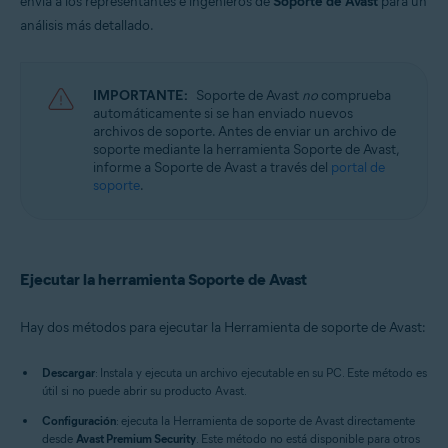
envía a los representantes e ingenieros de
Soporte de Avast
para un
Avast Cleanup Premium 23.x para Windows
Avast AntiTrack 3.x para Windows
análisis más detallado.
Avast Driver Updater 23.x para Windows
Avast BreachGuard 23.x para Windows
Avast Battery Saver 23.x para Windows
IMPORTANTE:
Soporte de Avast
no
comprueba
automáticamente si se han enviado nuevos
Sistemas operativos:
archivos de soporte. Antes de enviar un archivo de
Microsoft Windows 11 Home/Pro/Enterprise/Education
soporte mediante la herramienta Soporte de Avast,
Microsoft Windows 10 Home/Pro/Enterprise/Education - 32 o 64 bits
informe a Soporte de Avast a través del
portal de
Microsoft Windows 8.1/Pro/Enterprise - 32 o 64 bits
soporte
.
Microsoft Windows 8/Pro/Enterprise - 32 o 64 bits
Microsoft Windows 7 Home Basic/Home
Premium/Professional/Enterprise/Ultimate - Service Pack 1 con
Convenient Rollup Update, 32 o 64 bits
Ejecutar la herramienta Soporte de Avast
Hay dos métodos para ejecutar la Herramienta de soporte de Avast:
Descargar
: Instala y ejecuta un archivo ejecutable en su PC. Este método es
útil si no puede abrir su producto Avast.
Configuración
: ejecuta la Herramienta de soporte de Avast directamente
desde
Avast Premium Security
. Este método no está disponible para otros