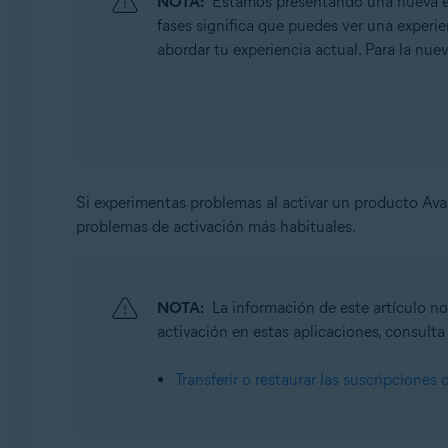
NOTA:
Estamos presentando una nueva exp
Sistemas operativos:
fases significa que puedes ver una experien
Todos los sistemas operativos compatibles
abordar tu experiencia actual. Para la nuev
Si experimentas problemas al activar un producto Av
problemas de activación más habituales.
NOTA:
La información de este artículo no
activación en estas aplicaciones, consulta 
Transferir o restaurar las suscripciones