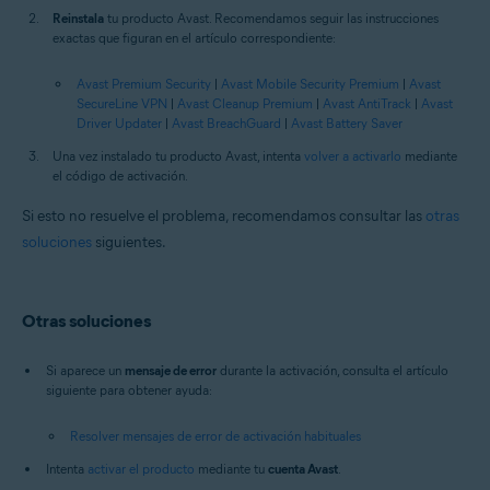
Reinstala
tu producto Avast. Recomendamos seguir las instrucciones
exactas que figuran en el artículo correspondiente:
Avast Premium Security
|
Avast Mobile Security Premium
|
Avast
SecureLine VPN
|
Avast Cleanup Premium
|
Avast AntiTrack
|
Avast
Driver Updater
|
Avast BreachGuard
|
Avast Battery Saver
Una vez instalado tu producto Avast, intenta
volver a activarlo
mediante
el código de activación.
Si esto no resuelve el problema, recomendamos consultar las
otras
soluciones
siguientes.
Otras soluciones
Si aparece un
mensaje de error
durante la activación, consulta el artículo
siguiente para obtener ayuda:
Resolver mensajes de error de activación habituales
Intenta
activar el producto
mediante tu
cuenta Avast
.