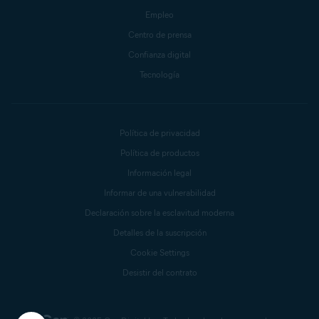
Empleo
Centro de prensa
Confianza digital
Tecnología
Política de privacidad
Política de productos
Información legal
Informar de una vulnerabilidad
Declaración sobre la esclavitud moderna
Detalles de la suscripción
Cookie Settings
Desistir del contrato