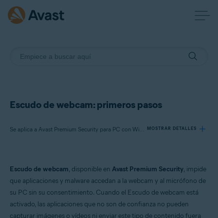
Escudo de webcam: primeros pasos
Se aplica a Avast Premium Security para PC con Windows
MOSTRAR DETALLES
Productos:
Escudo de webcam
, disponible en
Avast Premium Security
, impide
Avast Premium Security 23.x para PC con Windows
que aplicaciones y malware accedan a la webcam y al micrófono de
su PC sin su consentimiento. Cuando el Escudo de webcam está
Sistemas operativos:
activado, las aplicaciones que no son de confianza no pueden
Microsoft Windows 11 Home/Pro/Enterprise/Education
capturar imágenes o vídeos ni enviar este tipo de contenido fuera