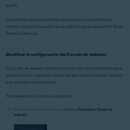
Microsoft Windows 10 Home/Pro/Enterprise/Education - 32 o 64 bits
del PC.
Microsoft Windows 8.1/Pro/Enterprise - 32 o 64 bits
Microsoft Windows 8/Pro/Enterprise - 32 o 64 bits
Microsoft Windows 7 Home Basic/Home
Consulte las correspondientes secciones a continuación para
Premium/Professional/Enterprise/Ultimate - Service Pack 1 con
obtener instrucciones sobre el uso del Escudo de webcam en Avast
Convenient Rollup Update, 32 o 64 bits
Premium Security:
Modificar la configuración del Escudo de webcam
El Escudo de webcam ofrece tres modos de comportamiento para
gestionar cómo responde cuando las aplicaciones intentan acceder
a su webcam o al micrófono.
Para seleccionar el modo que prefiera:
Abra Avast Premium Security
y seleccione
Privacidad
▸
Escudo de
webcam
.