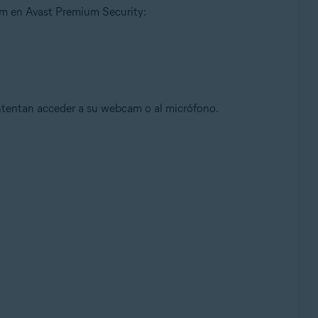
am en Avast Premium Security:
e, 32 o 64 bits
tentan acceder a su webcam o al micrófono.