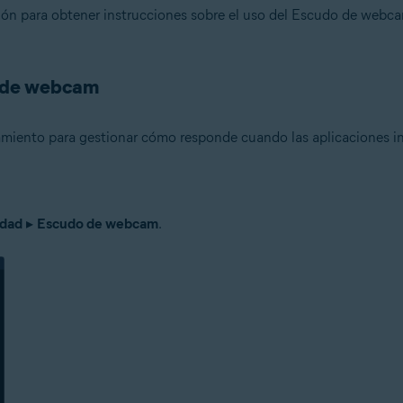
ión para obtener instrucciones sobre el uso del Escudo de webc
n
- 32 o 64 bits
o de webcam
ional/Enterprise/Ultimate - Service Pack 1 con Convenient Rollup Updat
iento para gestionar cómo responde cuando las aplicaciones in
idad
▸
Escudo de webcam
.