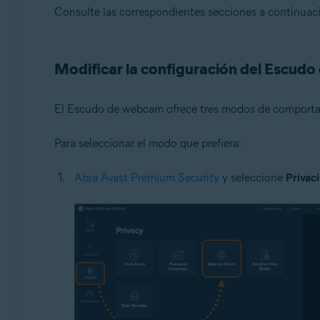
Sistemas operativos:
Consulte las correspondientes secciones a continuac
Microsoft Windows 11 Home/Pro/Enterprise/Educatio
Microsoft Windows 10 Home/Pro/Enterprise/Education 
Modificar la configuración del Escud
Microsoft Windows 8.1/Pro/Enterprise - 32 o 64 bits
Microsoft Windows 8/Pro/Enterprise - 32 o 64 bits
Microsoft Windows 7 Home Basic/Home Premium/Profess
El Escudo de webcam ofrece tres modos de comportam
Para seleccionar el modo que prefiera:
Abra Avast Premium Security
y seleccione
Privac