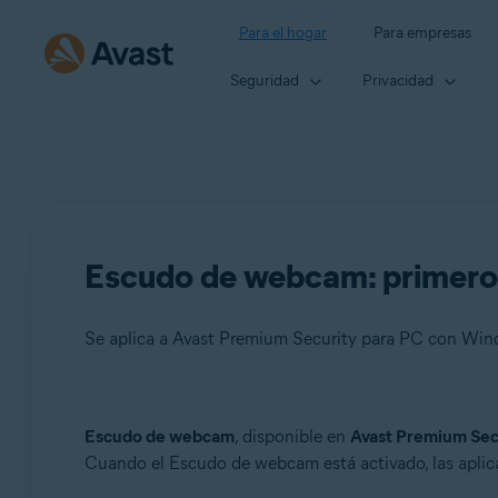
Para el hogar
Para empresas
Seguridad
Privacidad
Escudo de webcam: primero
Se aplica a Avast Premium Security para PC con Wi
Productos:
Escudo de webcam
, disponible en
Avast Premium Sec
Cuando el Escudo de webcam está activado, las aplica
Avast Premium Security 23.x para PC con Windows