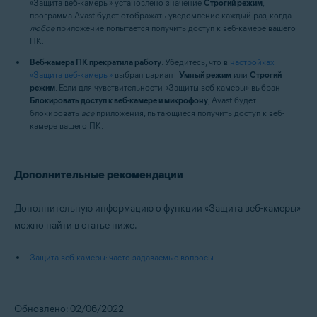
«Защита веб-камеры» установлено значение
Строгий режим
,
программа Avast будет отображать уведомление каждый раз, когда
любое
приложение попытается получить доступ к веб-камере вашего
ПК.
Веб-камера ПК прекратила работу
. Убедитесь, что в
настройках
«Защита веб-камеры»
выбран вариант
Умный режим
или
Строгий
режим
. Если для чувствительности «Защиты веб-камеры» выбран
Блокировать доступ к веб-камере и микрофону
, Avast будет
блокировать
все
приложения, пытающиеся получить доступ к веб-
камере вашего ПК.
Дополнительные рекомендации
Дополнительную информацию о функции «Защита веб-камеры»
можно найти в статье ниже.
Защита веб-камеры: часто задаваемые вопросы
Обновлено: 02/06/2022