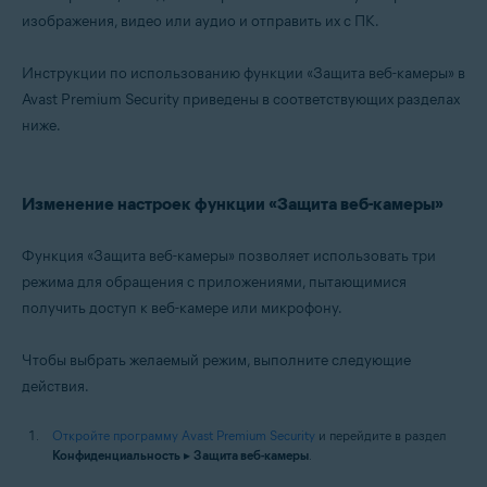
Microsoft Windows 10 Home / Pro / Enterprise / Education — 32- или 64-
изображения, видео или аудио и отправить их с ПК.
разрядная версия
Microsoft Windows 8.1 / Pro / Enterprise — 32- или 64-разрядная версия
Microsoft Windows 8 / Pro / Enterprise — 32- или 64-разрядная версия
Инструкции по использованию функции «Защита веб-камеры» в
Microsoft Windows 7 Home Basic / Home Premium / Professional /
Avast Premium Security приведены в соответствующих разделах
Enterprise / Ultimate — SP 1 с обновлением Convenient Rollup, 32- или
ниже.
64-разрядная версия
Изменение настроек функции «Защита веб-камеры»
Функция «Защита веб-камеры» позволяет использовать три
режима для обращения с приложениями, пытающимися
получить доступ к веб-камере или микрофону.
Чтобы выбрать желаемый режим, выполните следующие
действия.
Откройте программу Avast Premium Security
и перейдите в раздел
Конфиденциальность
▸
Защита веб-камеры
.