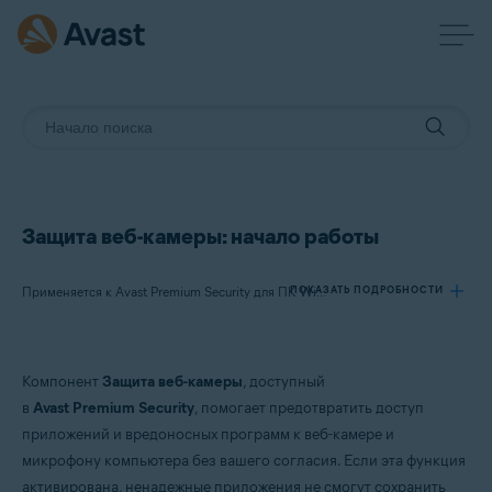
Защита веб-камеры: начало работы
ПОКАЗАТЬ ПОДРОБНОСТИ
Применяется к Avast Premium Security для ПК Windows
Продукты:
Компонент
Защита веб-камеры
, доступный
Avast Premium Security 23.x для ПК Windows
в
Avast Premium Security
, помогает предотвратить доступ
приложений и вредоносных программ к веб-камере и
Операционные системы:
микрофону компьютера без вашего согласия. Если эта функция
Microsoft Windows 11 Home / Pro / Enterprise / Education
активирована, ненадежные приложения не смогут сохранить