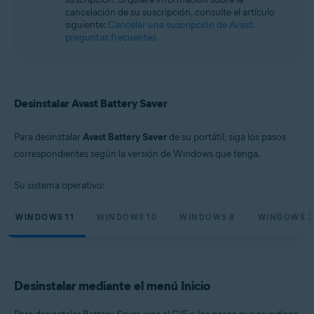
Microsoft Windows 10 Home/Pro/Enterprise/Education - 32 o 64 bits
cancelación de su suscripción, consulte el artículo
Microsoft Windows 8.1/Pro/Enterprise - 32 o 64 bits
siguiente:
Cancelar una suscripción de Avast:
Microsoft Windows 8/Pro/Enterprise - 32 o 64 bits
preguntas frecuentes
Microsoft Windows 7 Home Basic/Home
Premium/Professional/Enterprise/Ultimate - Service Pack 1, 32 o 64 bits
Desinstalar Avast Battery Saver
Para desinstalar
Avast Battery Saver
de su portátil, siga los pasos
correspondientes según la versión de Windows que tenga.
Su sistema operativo:
WINDOWS 11
WINDOWS 10
WINDOWS 8
WINDOWS 7
Desinstalar mediante el menú Inicio