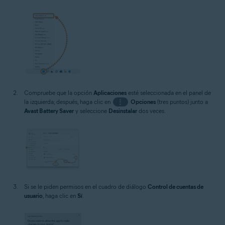
Compruebe que la opción
Aplicaciones
esté seleccionada en el panel de
la izquierda; después, haga clic en
⋮
Opciones
(tres puntos) junto a
Avast Battery Saver
y seleccione
Desinstalar
dos veces.
Si se le piden permisos en el cuadro de diálogo
Control de cuentas de
usuario
, haga clic en
Sí
.