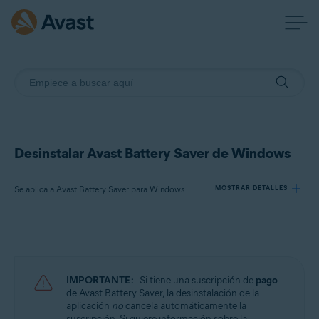
Desinstalar Avast Battery Saver de Windows
Se aplica a Avast Battery Saver para Windows
MOSTRAR DETALLES
Productos:
Avast Battery Saver 22.x para Windows
IMPORTANTE:
Si tiene una suscripción de
pago
Sistemas operativos:
de Avast Battery Saver, la desinstalación de la
aplicación
no
cancela automáticamente la
Microsoft Windows 11 Home/Pro/Enterprise/Education
suscripción. Si quiere información sobre la