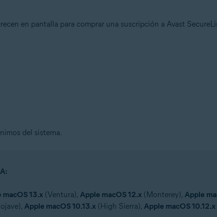
parecen en pantalla para comprar una suscripción a Avast Secure
nimos del sistema.
A:
e macOS 13.x
(Ventura),
Apple macOS 12.x
(Monterey),
Apple ma
ojave),
Apple macOS 10.13.x
(High Sierra),
Apple macOS 10.12.x