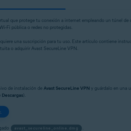
irtual que protege tu conexión a internet empleando un túnel de 
 Wi-Fi pública o redes no protegidas.
ere una suscripción para tu uso. Este artículo contiene instrucc
atuita o adquirir Avast SecureLine VPN.
chivo de instalación de
Avast SecureLine VPN
y guárdalo en una u
e
Descargas
).
rgado
.
avast_secureline_online.dmg