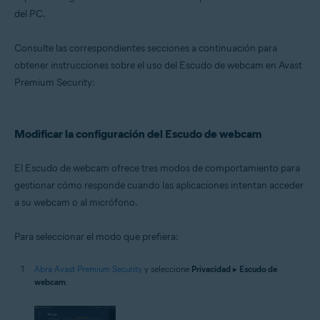
Microsoft Windows 10 Home/Pro/Enterprise/Education - 32 o 64 bits
del PC.
Microsoft Windows 8.1/Pro/Enterprise - 32 o 64 bits
Microsoft Windows 8/Pro/Enterprise - 32 o 64 bits
Microsoft Windows 7 Home Basic/Home
Consulte las correspondientes secciones a continuación para
Premium/Professional/Enterprise/Ultimate - Service Pack 1 con
obtener instrucciones sobre el uso del Escudo de webcam en Avast
Convenient Rollup Update, 32 o 64 bits
Premium Security:
Modificar la configuración del Escudo de webcam
El Escudo de webcam ofrece tres modos de comportamiento para
gestionar cómo responde cuando las aplicaciones intentan acceder
a su webcam o al micrófono.
Para seleccionar el modo que prefiera:
Abra Avast Premium Security
y seleccione
Privacidad
▸
Escudo de
webcam
.