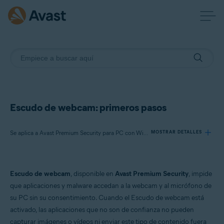
Escudo de webcam: primeros pasos
Se aplica a Avast Premium Security para PC con Windows
MOSTRAR DETALLES
Productos:
Escudo de webcam
, disponible en
Avast Premium Security
, impide
Avast Premium Security 23.x para PC con Windows
que aplicaciones y malware accedan a la webcam y al micrófono de
su PC sin su consentimiento. Cuando el Escudo de webcam está
Sistemas operativos:
activado, las aplicaciones que no son de confianza no pueden
Microsoft Windows 11 Home/Pro/Enterprise/Education
capturar imágenes o vídeos ni enviar este tipo de contenido fuera