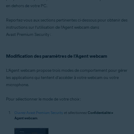
Microsoft Windows 10 Famille/Pro/Entreprise/Éducation (32/64 bits)
en dehors de votre PC.
Microsoft Windows 8.1/Professionnel/Entreprise (32/64 bits)
Microsoft Windows 8/Professionnel/Entreprise (32/64 bits)
Microsoft Windows 7 Édition Familiale Basique/Édition Familiale
Reportez-vous aux sections pertinentes ci-dessous pour obtenir des
Premium/Professionnel/Entreprise/Édition Intégrale - Service Pack 1
instructions sur l’utilisation de l’Agent webcam dans
avec mise à jour cumulative de commodité (32/64 bits)
Avast Premium Security :
Modification des paramètres de l’Agent webcam
L’Agent webcam propose trois modes de comportement pour gérer
les applications qui tentent d’accéder à votre webcam ou votre
microphone.
Pour sélectionner le mode de votre choix :
Ouvrez Avast Premium Security
et sélectionnez
Confidentialité
▸
Agent webcam
.