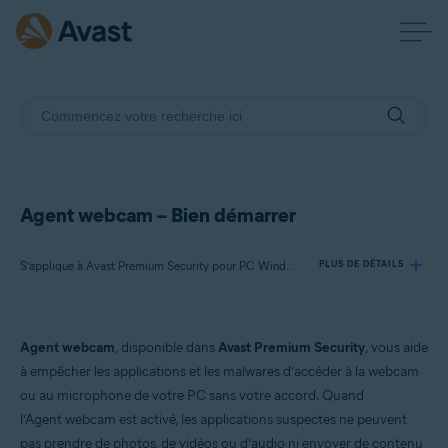
Agent webcam – Bien démarrer
S’applique à Avast Premium Security pour PC Windows
PLUS DE DÉTAILS
Produits:
Agent webcam
, disponible dans
Avast Premium Security
, vous aide
Avast Premium Security 23.x pour PC Windows
à empêcher les applications et les malwares d’accéder à la webcam
ou au microphone de votre PC sans votre accord. Quand
Systèmes d'exploitation:
l’Agent webcam est activé, les applications suspectes ne peuvent
Microsoft Windows 11 Famille/Pro/Entreprise/Éducation
pas prendre de photos, de vidéos ou d’audio ni envoyer de contenu