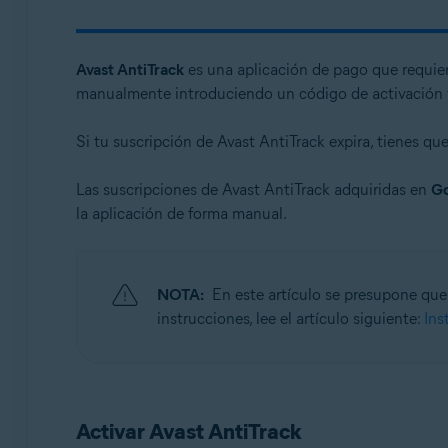
Sistemas operativos:
Windows, macOS y Android
Avast AntiTrack
es una aplicación de pago que requier
manualmente introduciendo un código de activación 
Si tu suscripción de Avast AntiTrack expira, tienes que
Las suscripciones de Avast AntiTrack adquiridas en
Go
la aplicación de forma manual.
NOTA:
En este artículo se presupone que 
instrucciones, lee el artículo siguiente:
Ins
Activar Avast AntiTrack