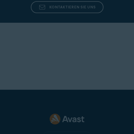
folgenden Artikel ausführen:
KONTAKTIEREN SIE UNS
Verwalten der Basis-Schutzmodule und des E-Mail-
Wächters in Avast Security für Mac