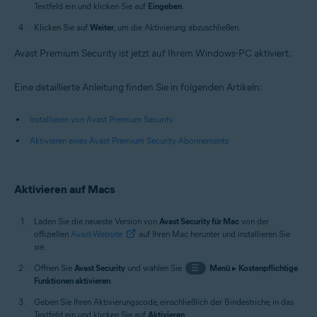
Textfeld ein und klicken Sie auf
Eingeben
.
Klicken Sie auf
Weiter
, um die Aktivierung abzuschließen.
Avast Premium Security ist jetzt auf Ihrem Windows-PC aktiviert.
Eine detaillierte Anleitung finden Sie in folgenden Artikeln:
Installieren von Avast Premium Security
Aktivieren eines Avast Premium Security-Abonnements
Aktivieren auf Macs
Laden Sie die neueste Version von
Avast Security für Mac
von der
offiziellen
Avast-Website
auf Ihren Mac herunter und installieren Sie
sie.
Öffnen Sie
Avast Security
und wählen Sie
☰
Menü
▸
Kostenpflichtige
Funktionen aktivieren
.
Geben Sie Ihren Aktivierungscode, einschließlich der Bindestriche, in das
Textfeld ein und klicken Sie auf
Aktivieren
.